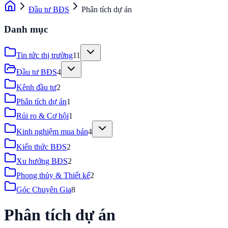
Đầu tư BĐS
Phân tích dự án
Danh mục
Tin tức thị trường
11
Đầu tư BĐS
4
Kênh đầu tư
2
Phân tích dự án
1
Rủi ro & Cơ hội
1
Kinh nghiệm mua bán
4
Kiến thức BĐS
2
Xu hướng BĐS
2
Phong thủy & Thiết kế
2
Góc Chuyên Gia
8
Phân tích dự án