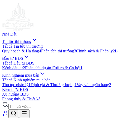
Nhà Đất
Tin tức thị trường
Tất cả
Tin tức thị trường
Quy hoạch & Hạ tầng
4
Phân tích thị trường
3
Chính sách & Pháp lý
2
L
Đầu tư BĐS
Tất cả
Đầu tư BĐS
Kênh đầu tư
2
Phân tích dự án
1
Rủi ro & Cơ hội
1
Kinh nghiệm mua bán
Tất cả
Kinh nghiệm mua bán
Thủ tục pháp lý
1
Định giá & Thương lượng
1
Vay vốn ngân hàng
2
Kiến thức BĐS
Xu hướng BĐS
Phong thủy & Thiết kế