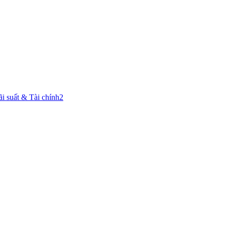
ãi suất & Tài chính
2